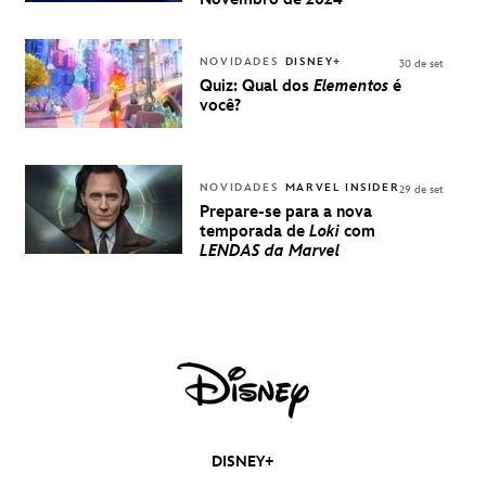
UMA
EXPERIÊNCIA
DISNEY
NOVIDADES
DISNEY+
30 de set
Quiz: Qual dos
Elementos
é
você?
NOVIDADES
MARVEL INSIDER
29 de set
Prepare-se para a nova
temporada de
Loki
com
LENDAS da Marvel
DISNEY+