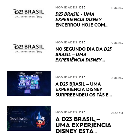
NOVIDADES
D23
10 de nov
D23 BRASIL - UMA
EXPERIÊNCIA DISNEY
ENCERROU HOJE
COM
UM TERCEIRO DIA
REPLETO DE NOVIDADES
INTERNACIONAIS E
NOVIDADES
D23
9 de nov
PRODUÇÕES BRASILEIRAS
NO SEGUNDO DIA DA
D23
BRASIL – UMA
EXPERIÊNCIA DISNEY
LUCASFILM, 20TH
CENTURY E MARVEL
STUDIOS REVELARAM
NOVIDADES
D23
8 de nov
PRÉVIAS E NOVIDADES
A D23 BRASIL – UMA
DOS SEUS PRÓXIMOS
EXPERIÊNCIA DISNEY
LANÇAMENTOS
SURPREENDEU OS FÃS EM
SEU PRIMEIRO DIA COM
NOVIDADES,
APRESENTAÇÕES E
NOVIDADES
D23
21 de out
PRODUTOS EXCLUSIVOS
A D23 BRASIL –
NO TRANSAMÉRICA EXPO
UMA EXPERIÊNCIA
CENTER EM SÃO PAULO
DISNEY ESTÁ