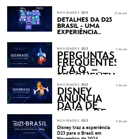
CHEGANDO
NOVIDADES
D23
21 de out
DETALHES DA D23
BRASIL - UMA
EXPERIÊNCIA
DISNEY
REVELADOS
NOVIDADES
D23
3 de jun
PERGUNTAS
FREQUENTES
(F.A.Q. –
FREQUENTLY
ASKED
NOVIDADES
D23
3 de jun
QUESTIONS)
DISNEY
ANUNCIA
DATA DE
VENDA DE
INGRESSOS
NOVIDADES
D23
11 de jan
PARA A D23
Disney traz a experiência
BRASIL -
D23 para o Brasil em
Novembro de 2024