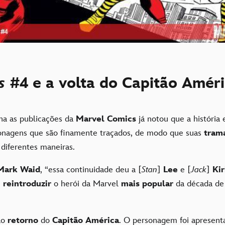
s
#4 e a volta do Capitão Amér
 as publicações da
Marvel Comics
já notou que a história e
onagens que são finamente traçados, de modo que suas
tram
diferentes maneiras.
Mark Waid
, “essa continuidade deu a [
Stan
]
Lee
e [
Jack
]
Ki
e
reintroduzir
o herói da Marvel
mais popular
da década de
ao
retorno
do
Capitão América
. O personagem foi apresent