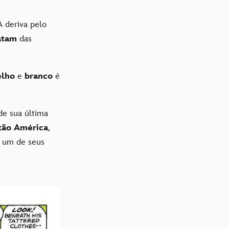
À deriva pelo
atam
das
elho
e
branco
é
e sua última
tão América
,
r um de seus