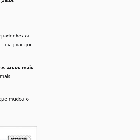
 pelos
 quadrinhos ou
cil imaginar que
dos
arcos mais
mais
 que mudou o