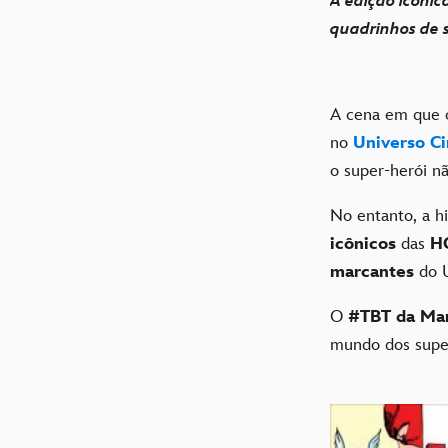
A edição icônic
quadrinhos de s
A cena em que
no
Universo C
o super-herói n
No entanto, a h
icônicos
das
H
marcantes
do
O
#TBT da Ma
mundo dos super