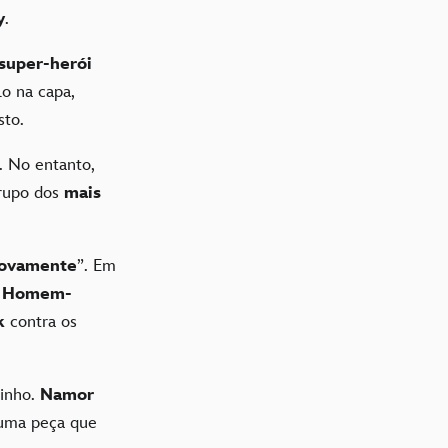
y
.
super-herói
lo na capa,
usto.
. No entanto,
rupo dos
mais
novamente
”. Em
o
Homem-
k
contra os
inho.
Namor
 uma peça que