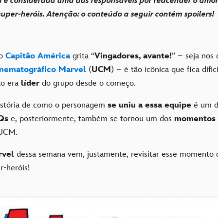
a é considerada uma das responsáveis por reacender o amor
uper-heróis. Atenção: o conteúdo a seguir contém spoilers!
 o
Capitão América
grita “
Vingadores, avante!
” – seja nos
inematográfico Marvel
(
UCM
) – é tão icônica que fica difí
ão era
líder
do grupo desde o começo.
istória de como o personagem
se uniu a essa equipe
é um 
Qs
e, posteriormente, também se tornou um dos
momentos
 UCM.
rvel
dessa semana vem, justamente, revisitar esse momento
-heróis!