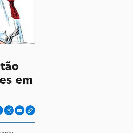
itão
res em