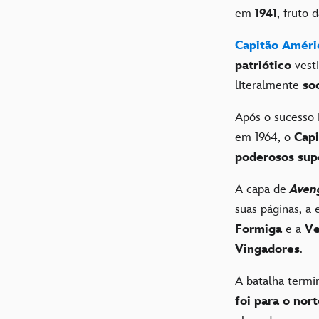
em
1941
, fruto 
Capitão Améri
patriótico
vesti
literalmente
soc
Após o sucesso 
em 1964, o
Cap
poderosos sup
A capa de
Aven
suas páginas, a
Formiga
e a
V
Vingadores
.
A batalha term
foi para o nor