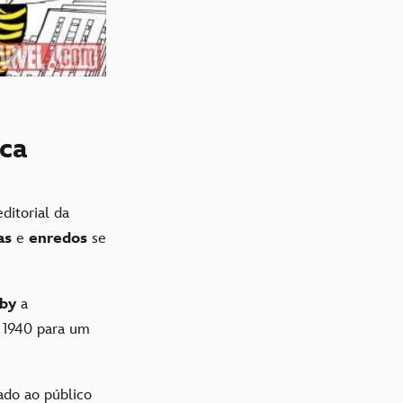
ica
ditorial da
as
e
enredos
se
rby
a
 1940 para um
ado ao público