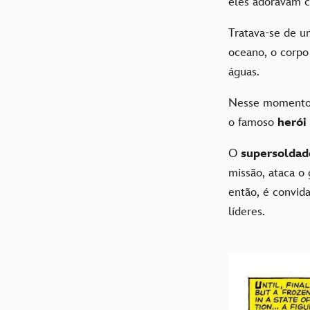
eles adoravam
Tratava-se de 
oceano, o corpo
águas.
Nesse moment
o famoso
herói
O
supersolda
missão, ataca o
então, é convid
líderes.