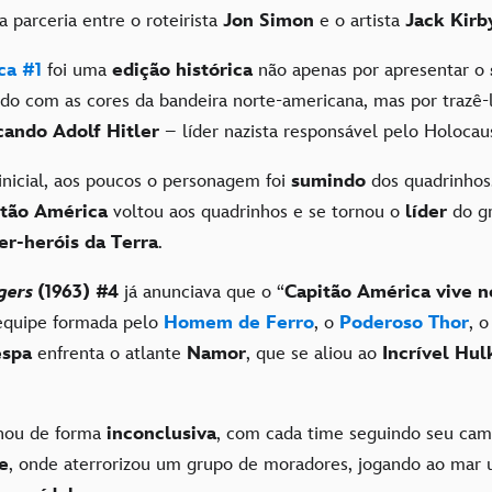
da parceria entre o roteirista
Jon Simon
e o artista
Jack Kirb
ca #1
foi uma
edição histórica
não apenas por apresentar o
do com as cores da bandeira norte-americana, mas por trazê-
ando Adolf Hitler
– líder nazista responsável pelo Holoca
inicial, aos poucos o personagem foi
sumindo
dos quadrinhos
itão América
voltou aos quadrinhos e se tornou o
líder
do g
er-heróis da Terra
.
gers
(1963) #4
já anunciava que o “
Capitão América vive 
 equipe formada pelo
Homem de Ferro
, o
Poderoso Thor
, 
espa
enfrenta o atlante
Namor
, que se aliou ao
Incrível Hul
inou de forma
inconclusiva
, com cada time seguindo seu cam
te
, onde aterrorizou um grupo de moradores, jogando ao mar