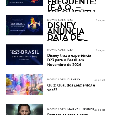
FREQUENTES
(F.A.Q. –
FREQUENTLY
ASKED
NOVIDADES
D23
3 de jun
QUESTIONS)
DISNEY
ANUNCIA
DATA DE
VENDA DE
INGRESSOS
NOVIDADES
D23
11 de jan
PARA A D23
Disney traz a experiência
BRASIL -
D23 para o Brasil em
UMA
Novembro de 2024
EXPERIÊNCIA
DISNEY
NOVIDADES
DISNEY+
30 de set
Quiz: Qual dos
Elementos
é
você?
NOVIDADES
MARVEL INSIDER
29 de set