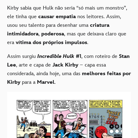
Kirby sabia que Hulk não seria “só mais um monstro”,
ele tinha que
causar empatia
nos leitores. Assim,
usou seu talento para desenhar uma
criatura
intimidadora
,
poderosa
, mas que deixava claro que
era
vítima dos próprios impulsos
.
Assim surgiu
Incredible Hulk
#1
, com roteiro de
Stan
Lee
, arte e capa de
Jack Kirby
– capa essa
considerada, ainda hoje, uma das
melhores feitas por
Kirby
para a
Marvel
.