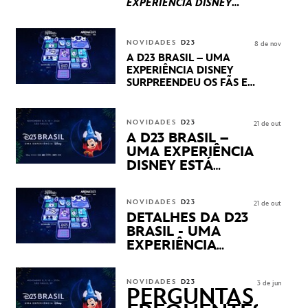
EXPERIÊNCIA DISNEY
LUCASFILM, 20TH
CENTURY E MARVEL
STUDIOS REVELARAM
NOVIDADES
D23
8 de nov
PRÉVIAS E NOVIDADES
A D23 BRASIL – UMA
DOS SEUS PRÓXIMOS
EXPERIÊNCIA DISNEY
LANÇAMENTOS
SURPREENDEU OS FÃS EM
SEU PRIMEIRO DIA COM
NOVIDADES,
APRESENTAÇÕES E
NOVIDADES
D23
21 de out
PRODUTOS EXCLUSIVOS
A D23 BRASIL –
NO TRANSAMÉRICA EXPO
UMA EXPERIÊNCIA
CENTER EM SÃO PAULO
DISNEY ESTÁ
CHEGANDO
NOVIDADES
D23
21 de out
DETALHES DA D23
BRASIL - UMA
EXPERIÊNCIA
DISNEY
REVELADOS
NOVIDADES
D23
3 de jun
PERGUNTAS