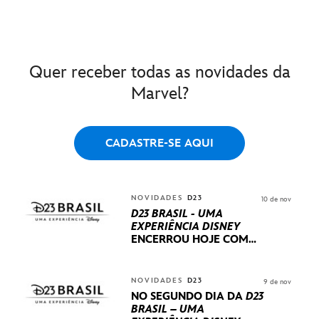
Quer receber todas as novidades da
Marvel?
CADASTRE-SE AQUI
NOVIDADES
D23
10 de nov
D23 BRASIL - UMA
EXPERIÊNCIA DISNEY
ENCERROU HOJE
COM
UM TERCEIRO DIA
REPLETO DE NOVIDADES
INTERNACIONAIS E
NOVIDADES
D23
9 de nov
PRODUÇÕES BRASILEIRAS
NO SEGUNDO DIA DA
D23
BRASIL – UMA