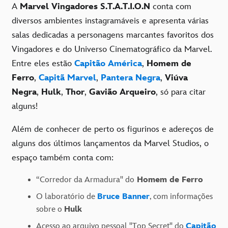
A
Marvel Vingadores S.T.A.T.I.O.N
conta com
diversos ambientes instagramáveis e apresenta várias
salas dedicadas a personagens marcantes favoritos dos
Vingadores e do Universo Cinematográfico da Marvel.
Entre eles estão
Capitão América
,
Homem de
Ferro
,
Capitã Marvel
,
Pantera Negra
,
Viúva
Negra
,
Hulk
,
Thor
,
Gavião Arqueiro
, só para citar
alguns!
Além de conhecer de perto os figurinos e adereços de
alguns dos últimos lançamentos da Marvel Studios, o
espaço também conta com:
“Corredor da Armadura" do
Homem de Ferro
O laboratório de
Bruce Banner
, com informações
sobre o
Hulk
Acesso ao arquivo pessoal "Top Secret" do
Capitão