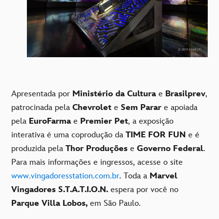
Apresentada por
Ministério da Cultura
e
Brasilprev
,
patrocinada pela
Chevrolet
e
Sem Parar
e apoiada
pela
EuroFarma
e
Premier Pet
, a exposição
interativa é uma coprodução da
TIME FOR
FUN
e é
produzida pela
Thor Produções
e
Governo Federal
.
Para mais informações e ingressos, acesse o site
www.vingadoresstation.com.br
. Toda a
Marvel
Vingadores S.T.A.T.I.O.N.
espera por você no
Parque Villa Lobos,
em São Paulo.