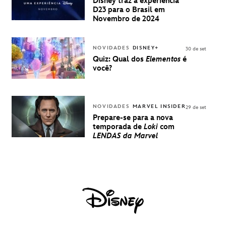
PARA A D23
Disney traz a experiência
BRASIL -
D23 para o Brasil em
UMA
Novembro de 2024
EXPERIÊNCIA
DISNEY
NOVIDADES
DISNEY+
30 de set
Quiz: Qual dos
Elementos
é
você?
NOVIDADES
MARVEL INSIDER
29 de set
Prepare-se para a nova
temporada de
Loki
com
LENDAS da Marvel