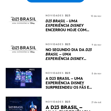
NOVIDADES
D23
10 de nov
D23 BRASIL - UMA
EXPERIÊNCIA DISNEY
ENCERROU HOJE
COM
UM TERCEIRO DIA
REPLETO DE NOVIDADES
INTERNACIONAIS E
NOVIDADES
D23
9 de nov
PRODUÇÕES BRASILEIRAS
NO SEGUNDO DIA DA
D23
BRASIL – UMA
EXPERIÊNCIA DISNEY
LUCASFILM, 20TH
CENTURY E MARVEL
STUDIOS REVELARAM
NOVIDADES
D23
8 de nov
PRÉVIAS E NOVIDADES
A D23 BRASIL – UMA
DOS SEUS PRÓXIMOS
EXPERIÊNCIA DISNEY
LANÇAMENTOS
SURPREENDEU OS FÃS EM
SEU PRIMEIRO DIA COM
NOVIDADES,
APRESENTAÇÕES E
NOVIDADES
D23
21 de out
PRODUTOS EXCLUSIVOS
A D23 BRASIL –
NO TRANSAMÉRICA EXPO