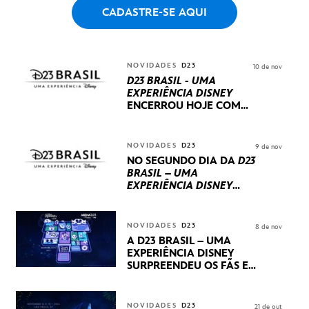
CADASTRE-SE AQUI
NOVIDADES
D23
10 de nov
D23 BRASIL - UMA
EXPERIÊNCIA DISNEY
ENCERROU HOJE
COM
UM TERCEIRO DIA
REPLETO DE NOVIDADES
INTERNACIONAIS E
NOVIDADES
D23
9 de nov
PRODUÇÕES BRASILEIRAS
NO SEGUNDO DIA DA
D23
BRASIL – UMA
EXPERIÊNCIA DISNEY
LUCASFILM, 20TH
CENTURY E MARVEL
STUDIOS REVELARAM
NOVIDADES
D23
8 de nov
PRÉVIAS E NOVIDADES
A D23 BRASIL – UMA
DOS SEUS PRÓXIMOS
EXPERIÊNCIA DISNEY
LANÇAMENTOS
SURPREENDEU OS FÃS EM
SEU PRIMEIRO DIA COM
NOVIDADES,
APRESENTAÇÕES E
NOVIDADES
D23
21 de out