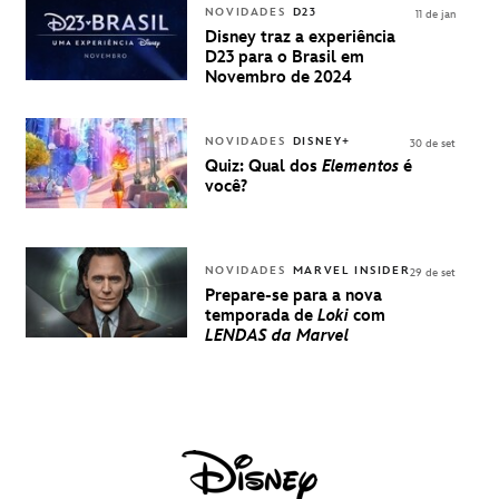
INGRESSOS
NOVIDADES
D23
11 de jan
PARA A D23
Disney traz a experiência
BRASIL -
D23 para o Brasil em
UMA
Novembro de 2024
EXPERIÊNCIA
DISNEY
NOVIDADES
DISNEY+
30 de set
Quiz: Qual dos
Elementos
é
você?
NOVIDADES
MARVEL INSIDER
29 de set
Prepare-se para a nova
temporada de
Loki
com
LENDAS da Marvel