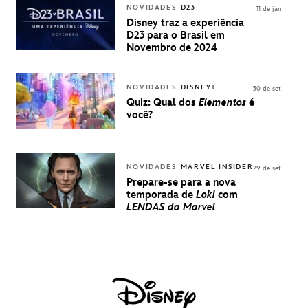
INGRESSOS
NOVIDADES
D23
11 de jan
PARA A D23
Disney traz a experiência
BRASIL -
D23 para o Brasil em
UMA
Novembro de 2024
EXPERIÊNCIA
DISNEY
NOVIDADES
DISNEY+
30 de set
Quiz: Qual dos
Elementos
é
você?
NOVIDADES
MARVEL INSIDER
29 de set
Prepare-se para a nova
temporada de
Loki
com
LENDAS da Marvel