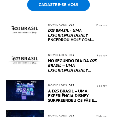
CADASTRE-SE AQUI
NOVIDADES
D23
10 de nov
D23 BRASIL - UMA
EXPERIÊNCIA DISNEY
ENCERROU HOJE
COM
UM TERCEIRO DIA
REPLETO DE NOVIDADES
INTERNACIONAIS E
NOVIDADES
D23
9 de nov
PRODUÇÕES BRASILEIRAS
NO SEGUNDO DIA DA
D23
BRASIL – UMA
EXPERIÊNCIA DISNEY
LUCASFILM, 20TH
CENTURY E MARVEL
STUDIOS REVELARAM
NOVIDADES
D23
8 de nov
PRÉVIAS E NOVIDADES
A D23 BRASIL – UMA
DOS SEUS PRÓXIMOS
EXPERIÊNCIA DISNEY
LANÇAMENTOS
SURPREENDEU OS FÃS EM
SEU PRIMEIRO DIA COM
NOVIDADES,
APRESENTAÇÕES E
NOVIDADES
D23
21 de out