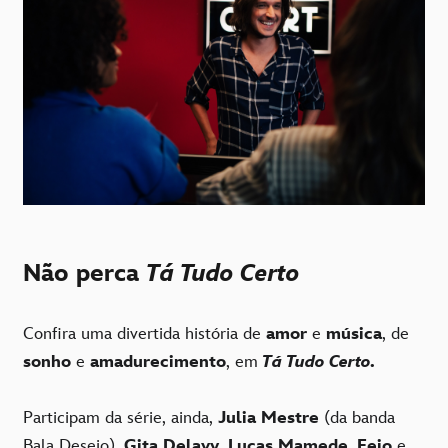
Não perca
Tá Tudo Certo
Confira uma divertida história de
amor
e
música
, de
sonho
e
amadurecimento
, em
Tá Tudo Certo.
Participam da série, ainda,
Julia Mestre
(da banda
Bala Desejo),
Gita Delavy
,
Lucas Mamede
,
Feio
e