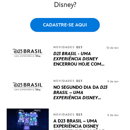
Disney?
CADASTRE-SE AQUI
NOVIDADES
D23
10 de nov
D23 BRASIL - UMA
EXPERIÊNCIA DISNEY
ENCERROU HOJE
COM
UM TERCEIRO DIA
REPLETO DE NOVIDADES
INTERNACIONAIS E
NOVIDADES
D23
9 de nov
PRODUÇÕES BRASILEIRAS
NO SEGUNDO DIA DA
D23
BRASIL – UMA
EXPERIÊNCIA DISNEY
LUCASFILM, 20TH
CENTURY E MARVEL
STUDIOS REVELARAM
NOVIDADES
D23
8 de nov
PRÉVIAS E NOVIDADES
A D23 BRASIL – UMA
DOS SEUS PRÓXIMOS
EXPERIÊNCIA DISNEY
LANÇAMENTOS