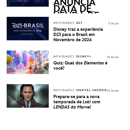
ANUNCIA
DATA DE
VENDA DE
INGRESSOS
NOVIDADES
D23
11 de jan
PARA A D23
Disney traz a experiência
BRASIL -
D23 para o Brasil em
UMA
Novembro de 2024
EXPERIÊNCIA
DISNEY
NOVIDADES
DISNEY+
30 de set
Quiz: Qual dos
Elementos
é
você?
NOVIDADES
MARVEL INSIDER
29 de set
Prepare-se para a nova
temporada de
Loki
com
LENDAS da Marvel